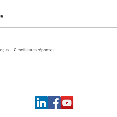
25
reçus
0
meilleures réponses
s
Notre réseau
Nos engagements
Carrière
Alt