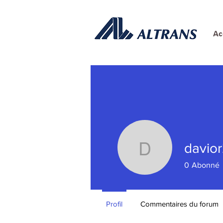
Ac
davio
davior20
0
Abonné
Profil
Commentaires du forum