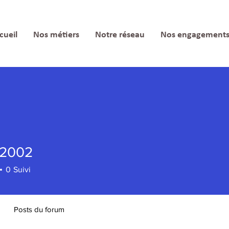
cueil
Nos métiers
Notre réseau
Nos engagement
r2002
02
0
Suivi
Posts du forum