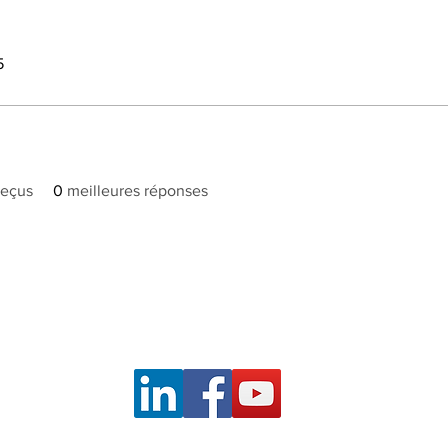
5
reçus
0
meilleures réponses
s
Notre réseau
Nos engagements
Carrière
Alt