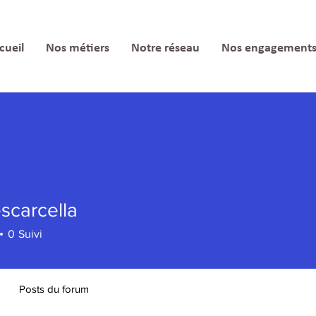
cueil
Nos métiers
Notre réseau
Nos engagement
escarcella
rcella
0
Suivi
Posts du forum