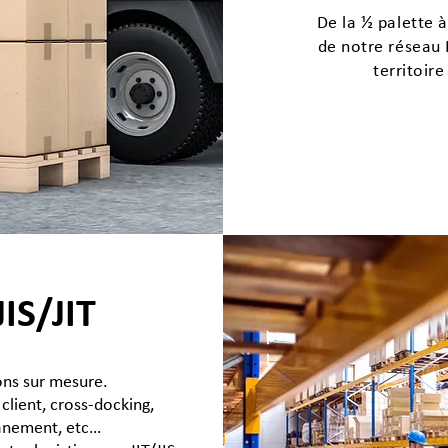
De la ½ palette à
de notre réseau P
territoir
JIS/JIT
ons sur mesure.
client, cross-docking,
uanement, etc…