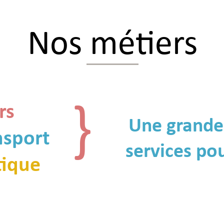
Nos métiers
}
rs
Une grande 
nsport
services pou
tique