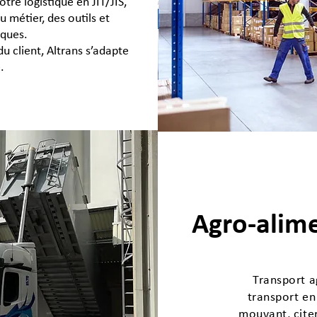
tre logistique en JIT/JIS,
 métier, des outils et
iques.
 client, Altrans s’adapte
.
Agro-alime
Transport a
transport en
mouvant, cite