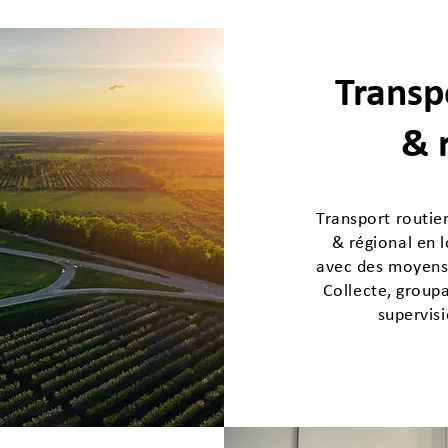
Transp
& 
Transport routie
& régional en l
avec des moyens 
Collecte, groupa
supervis