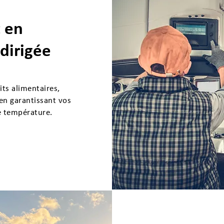
t en
dirigée
ts alimentaires,
n garantissant vos
e température.